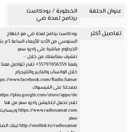
عنوان الحلقة
الخطوبة / بودكاست
برنامج لمحة ضي
تفاصيل أكتر
بودكاست برنامج لمحة ضي مع ابتهاج
السنوسي من الأحد لل
الخرطوم مباشرة على راديو سمر
نتشرف بمتابعتك من خلال :-
رقمنا 35797656359+ تقدر تتواصل مع
خلال الواتسآب والفايبر والتليجرام
صفحتنا على الفيسبوك
تقدر تحمل ابلكيشن راديو سمر من هنا
https://www.radiosamar.com
سمر
http://onelink.to/radiosamar ل