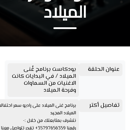
الميلاد
عنوان الحلقة
بودكاست برنامج غُنى
الميلاد / في البدايات كانت
الاغنيات من السماوات
وفرحة الميلاد
تفاصيل أكتر
برنامج غنى الميلاد على راديو سمر احتفالا
الميلاد المجيد
نتشرف بمتابعتك من خلال :-
رقمنا 35797656359+ تقدر تتواصل مع