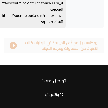
اليوتيوب
https://soundcloud.com/radiosamar
الساوند كلاود
بودكاست برنامج غُنى الميلاد / في البدايات كانت
الاغنيات من السماوات وفرحة الميلاد
تواصل معنا
واتس آب