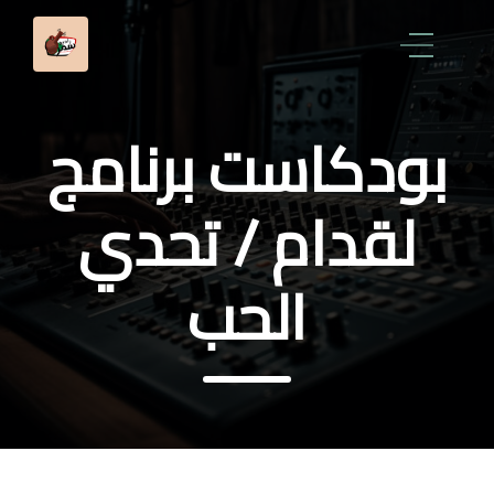
بودكاست برنامج
لقدام / تحدي
الحب