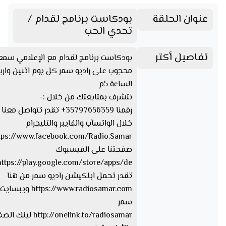
عنوان الحلقة
بودكاست برنامج لقدام /
تحدي الحب
تفاصيل أكتر
بودكاست برنامج لقدام مع الإعلامي سمع
محجوب على راديو سمر كل يوم اثنين وارب
الساعة 5م
نتشرف بمتابعتك من خلال :-
رقمنا 35797656359+ تقدر تتواصل مع
خلال الواتسآب والفايبر والتليجرام
صفحتنا على الفيسبوك
تقدر تحمل ابلكيشن راديو سمر من هنا
https://www.radiosamar.com
سمر
http://onelink.to/radiosamar ل