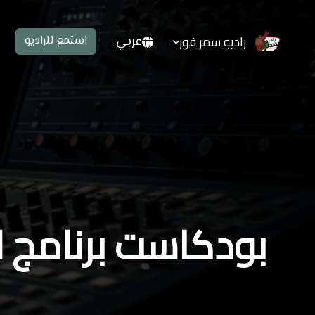
راديو سمر فور
عربي
استمع للراديو
بودكاست برنامج 