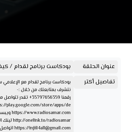
عنوان الحلقة
بودكاست برنامج لقدام / كيف
تفاصيل أكتر
بودكاست برنامج لقدام مع الإعلامي سم
نتشرف بمتابعتك من خلال :-
رقمنا 35797656359+ تقدر تتواصل معنا من خلال الواتسآب والفايبر والتليجرام https://www.facebook.com/Radio.Samar…. صفحتنا على الفيسبوك
https://play.google.com/store/apps/de… تقدر تحمل ابلكيشن راديو سمر
https://www.radiosamar.com ويبسايت راديو سمر
http://onelink.to/radiosamar لينك الصفحة والأبلكيشن
injiil4all@gmail.com
https://
اتواصل 