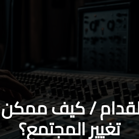
لقدام / كيف ممكن ت
تغيير المجتمع؟