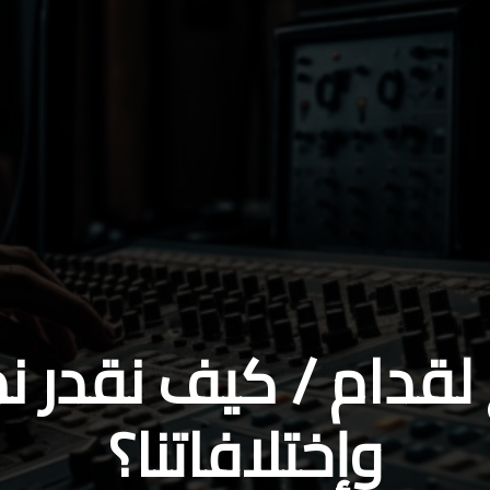
قدام / كيف نقدر ندي
وإختلافاتنا؟