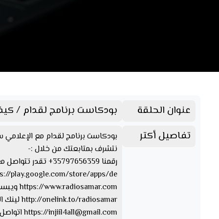
عنوان الحلقة
بودكاست برنامج لقدام / كيف ن
تفاصيل أكتر
بودكاست برنامج لقدام مع الإعلامي سم
نتشرف بمتابعتك من خلال :-
رقمنا 35797656359+ تقدر تتواصل معنا من خلال الواتسآب والفايبر والتليجرام https://www.facebook.com/Radio.Samar…. صفحتنا على الفيسبوك
https://play.google.com/store/apps/de… تقدر تحمل ابلكيشن راديو سمر
https://www.radiosamar.com ويبسايت راديو سمر
http://onelink.to/radiosamar لينك الصفحة والأبلكيشن
injiil4all@gmail.com
https://
اتواصل 