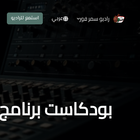
راديو سمر فور
عربي
استمع للراديو
بودكاست برنامج ل