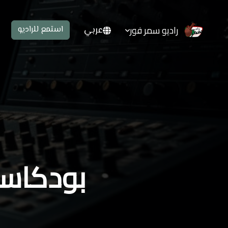
راديو سمر فور
عربي
استمع للراديو
بودكاست 