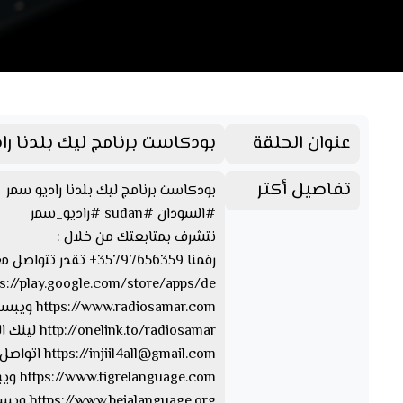
عنوان الحلقة
بودكاست برنامج ليك بلدنا را
تفاصيل أكتر
بودكاست برنامج ليك بلدنا راديو سمر
#السودان #sudan #راديو_سمر
نتشرف بمتابعتك من خلال :-
رقمنا 35797656359+ تقدر تتواصل معنا من خلال الواتسآب والفايبر والتليجرام https://www.facebook.com/Radio.Samar.Sudan صفحتنا على الفيسبوك
https://play.google.com/store/apps/de… تقدر تحمل ابلكيشن راديو سمر
https://www.radiosamar.com ويبسايت راديو سمر
http://onelink.to/radiosamar لينك الصفحة والأبلكيشن
injiil4all@gmail.com
https://
اتواصل 
https://www.tigrelanguage.com ويبسايت بلغة التقرايت
https://www.bejalanguage.org ويبسايت بلغة البيجة