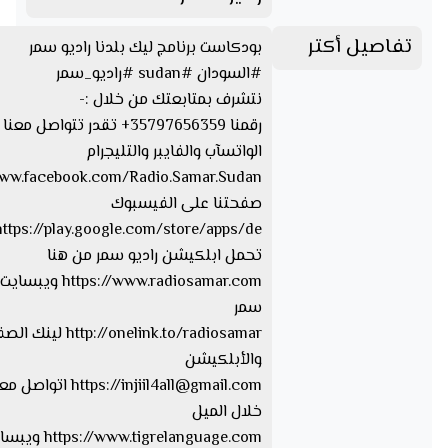
تفاصيل أكتر
بودكاست برنامج ليك بلدنا راديو سمر
#السودان #sudan #راديو_سمر
نتشرف بمتابعتك من خلال :-
رقمنا 35797656359+ تقدر تتواصل 
الواتسآب والفايبر والتليجرام
www.facebook.com/Radio.Samar.Sudan
صفحتنا على الفيسبوك
تحمل ابلكيشن راديو سمر من هنا
https://www.radiosamar.com
سمر
http://onelink.to/radiosamar ل
والأبلكيشن
injiil4all@gmail.com
https://
اتواصل معا
خلال الميل
ww.tigrelanguage.com