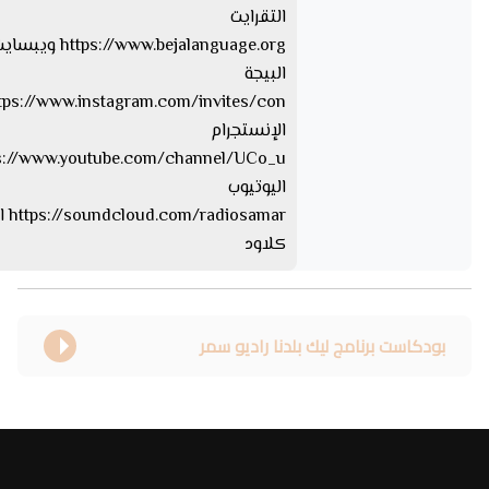
التقرايت
s://www.bejalanguage.org
البيجة
الإنستجرام
اليوتيوب
iosamar
كلاود
بودكاست برنامج ليك بلدنا راديو سمر