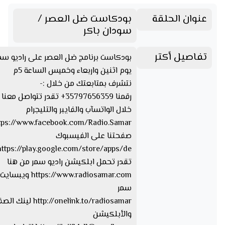
عنوان الحلقة
بودكاست ضل العصر /
سودان باكر
تفاصيل أكتر
بودكاست برنامج ضل العصر على راديو سم
يوم اثنين واربعاء وخميس الساعة 5م
نتشرف بمتابعتك من خلال :-
رقمنا 35797656359+ تقدر تتواصل مع
خلال الواتسآب والفايبر والتليجرام
صفحتنا على الفيسبوك
تقدر تحمل ابلكيشن راديو سمر من هنا
https://www.radiosamar.com
سمر
http://onelink.to/radiosamar ل
والأبلكيشن