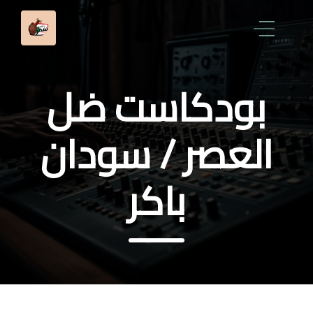
بودكاست ضل
العصر / سودان
باكر