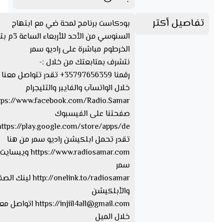
تفاصيل أكتر
بودكاست برنامج لمحة ضي مع ابتهاج
السنوسي من الأحد لل
الخرطوم مباشرة على راديو سمر
نتشرف بمتابعتك من خلال :-
رقمنا 35797656359+ تقدر تتواصل مع
خلال الواتسآب والفايبر والتليجرام
صفحتنا على الفيسبوك
تقدر تحمل ابلكيشن راديو سمر من هنا
https://www.radiosamar.com
سمر
http://onelink.to/radiosamar ل
والأبلكيشن
injiil4all@gmail.com
https://
اتواصل معا
خلال الميل