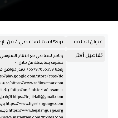
عنوان الحلقة
بودكاست لمحة ضي / فن الإعت
تفاصيل أكتر
برنامج لمحة ضي مع ابتهاج السنوسي من الأحد للأربعاء الساعة 
نتشرف بمتابعتك من خلال :-
رقمنا 35797656359+ تقدر تتواصل معنا من خلال الواتسآب والفايبر والتليجرام https://www.facebook.com/Radio.Samar…. صفحتنا على الفيسبوك
https://play.google.com/store/apps/de… تقدر تحمل ابلكيشن راديو سمر
https://www.radiosamar.com ويبسايت راديو سمر
http://onelink.to/radiosamar لينك الصفحة والأبلكيشن
injiil4all@gmail.com
https://
اتواصل 
https://www.tigrelanguage.com ويبسايت بلغة التقرايت
https://www.bejalanguage.org ويبسايت بلغة البيجة
https://www.instagram.com/invites/con… الإن