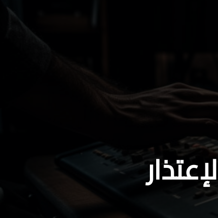
عتذار