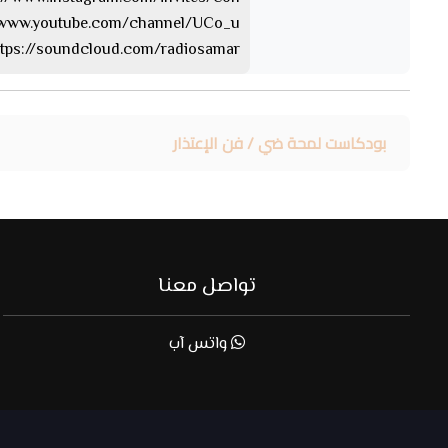
https://www.youtube.com/channel/UCo_u… 
https://soundcloud.com/radiosamar الساوند كلا
بودكاست لمحة ضي / فن الإعتذار
تواصل معنا
واتس آب