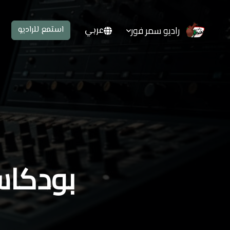
راديو سمر فور
عربي
استمع للراديو
بودكاس