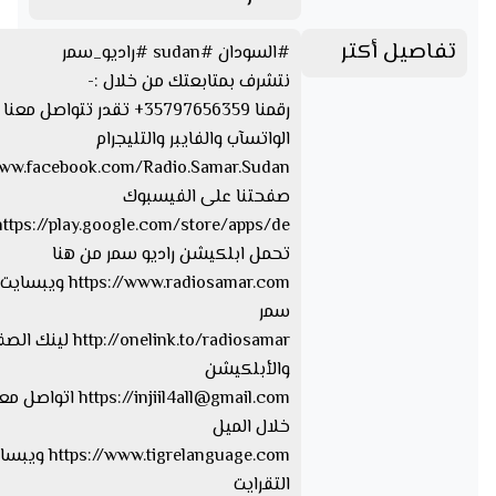
تفاصيل أكتر
#السودان #sudan #راديو_سمر
نتشرف بمتابعتك من خلال :-
رقمنا 35797656359+ تقدر تتواصل 
الواتسآب والفايبر والتليجرام
www.facebook.com/Radio.Samar.Sudan
صفحتنا على الفيسبوك
تحمل ابلكيشن راديو سمر من هنا
https://www.radiosamar.com
سمر
http://onelink.to/radiosamar ل
والأبلكيشن
injiil4all@gmail.com
https://
اتواصل معا
خلال الميل
ww.tigrelanguage.com
التقرايت