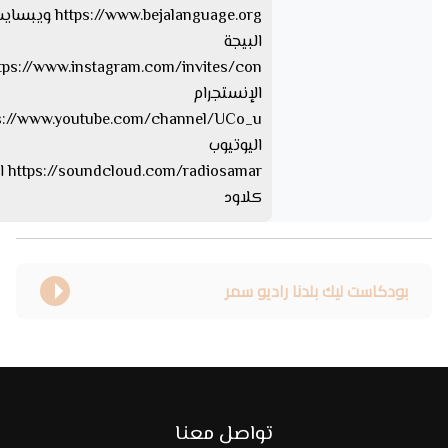
s://www.bejalanguage.org
البيجة
الإنستجرام
اليوتيوب
iosamar
كلاود
بودكاست ليك بلدنا راديو سمر
تواصل معنا