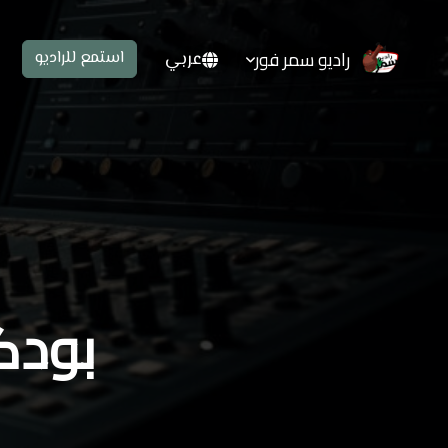
راديو سمر فور
عربي
استمع للراديو
بودكا