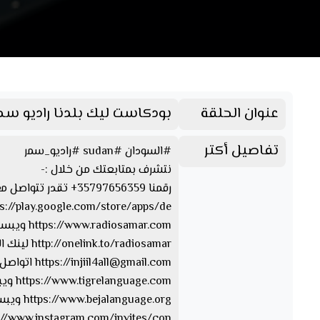
عنوان الحلقة
بودكاست ليك بلدنا راديو سم
تفاصيل أكتر
#السودان #sudan #راديو_سمر
نتشرف بمتابعتك من خلال :-
رقمنا 35797656359+ تقدر تتواصل معنا من خلال الواتسآب والفايبر والتليجرام https://www.facebook.com/Radio.Samar.Sudan صفحتنا على الفيسبوك
https://play.google.com/store/apps/de… تقدر تحمل ابلكيشن راديو سمر
https://www.radiosamar.com ويبسايت راديو سمر
http://onelink.to/radiosamar لينك الصفحة والأبلكيشن
injiil4all@gmail.com
https://
اتواصل 
https://www.tigrelanguage.com ويبسايت بلغة التقرايت
https://www.bejalanguage.org ويبسايت بلغة البيجة
https://www.instagram.com/invites/con… الإن