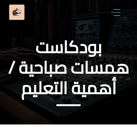
بودكاست
همسات صباحية /
أهمية التعليم