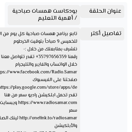
عنوان الحلقة
بودكاست همسات صباحية
/ أهمية التعليم
تفاصيل أكتر
تابع برنامج همسات صباحية كل يوم من ال
للخميس 9 صباحاً بتوقيت الخرطوم
نتشرف بمتابعتك من خلال :-
رقمنا 35797656359+ تقدر تتواصل مع
خلال الواتسآب والفايبر والتليجرام
صفحتنا على الفيسبوك
تقدر تحمل ابلكيشن راديو سمر من هنا
https://www.radiosamar.com
سمر
http://onelink.to/radiosamar ل
والأبلكيشن