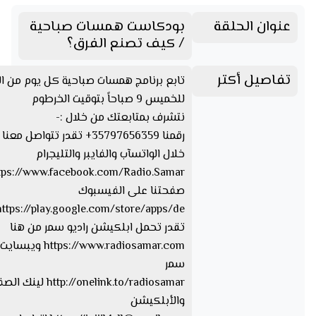
عنوان الحلقة
بودكاست همسات صباحية
/ كيف تصنع الفرق؟
تفاصيل أكتر
تابع برنامج همسات صباحية كل يوم من ال
للخميس 9 صباحاً بتوقيت الخرطوم
نتشرف بمتابعتك من خلال :-
رقمنا 35797656359+ تقدر تتواصل مع
خلال الواتسآب والفايبر والتليجرام
صفحتنا على الفيسبوك
تقدر تحمل ابلكيشن راديو سمر من هنا
https://www.radiosamar.com
سمر
http://onelink.to/radiosamar ل
والأبلكيشن