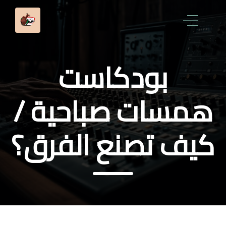
بودكاست
همسات صباحية /
كيف تصنع الفرق؟