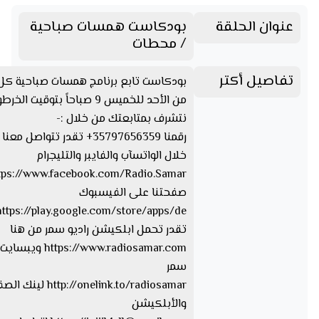
عنوان الحلقة
بودكاست همسات صباحية
/ محطات
تفاصيل أكتر
بودكاست تابع برنامج همسات صباحية كل
من الأحد للخميس 9 صباحاً بتوقيت الخرطوم
نتشرف بمتابعتك من خلال :-
رقمنا 35797656359+ تقدر تتواصل مع
خلال الواتسآب والفايبر والتليجرام
صفحتنا على الفيسبوك
تقدر تحمل ابلكيشن راديو سمر من هنا
https://www.radiosamar.com
سمر
http://onelink.to/radiosamar ل
والأبلكيشن