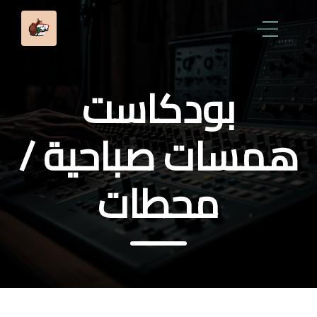
بودكاست
همسات صباحية /
محطات