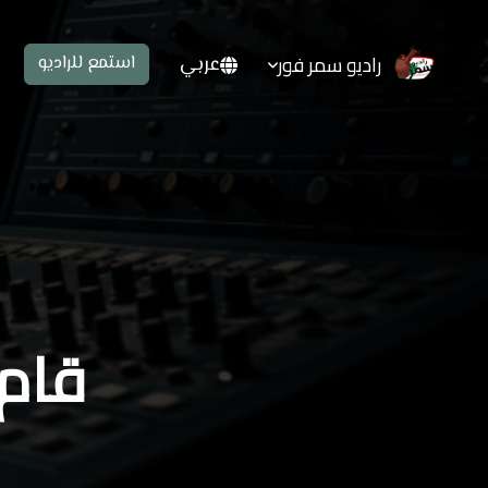
راديو سمر فور
عربي
استمع للراديو
قام وانتصر