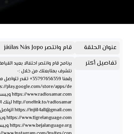
عنوان الحلقة
قام وانتصر jáúlas Nás Jopo
تفاصيل أكتر
برنامج قام وانتصر احتفالا بعيد القيامة
نتشرف بمتابعتك من خلال :-
رقمنا 35797656359+ تقدر تتواصل معنا من خلال الواتسآب والفايبر والتليجرام https://www.facebook.com/Radio.Samar…. صفحتنا على الفيسبوك
https://play.google.com/store/apps/de… تقدر تحمل ابلكيشن راديو سمر
https://www.radiosamar.com ويبسايت راديو سمر
http://onelink.to/radiosamar لينك الصفحة والأبلكيشن
injiil4all@gmail.com
https://
اتواصل 
https://www.tigrelanguage.com ويبسايت بلغة التقرايت
https://www.bejalanguage.org ويبسايت بلغة البيجة
https://www.instagram.com/invites/con… الإن