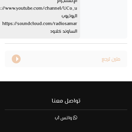
الإنستجرام
اليوتيوب
https://soundcloud.com/radiosamar
الساوند كلاود
متين ترجع
تواصل معنا
واتس آب