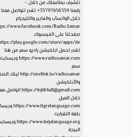
نتشرف بمتابعتك من خلال :-
رقمنا 35797656359+ تقدر تتواصل مع
خلال الواتسآب والفايبر والتليجرام
صفحتنا على الفيسبوك
تقدر تحمل ابلكيشن راديو سمر من هنا
https://www.radiosamar.com
سمر
http://onelink.to/radiosamar ل
والأبلكيشن
injiil4all@gmail.com
https://
اتواصل معا
خلال الميل
tps://www.tigrelanguage.com
بلغة التقرايت
s://www.bejalanguage.org
البيجة