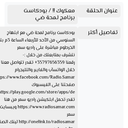
عنوان الحلقة
معكوك !! / بودكاست
برنامج لمحة ضي
تفاصيل أكتر
بودكاست برنامج لمحة ضي مع ابتهاج
السنوسي من الأحد لل
الخرطوم مباشرة على راديو سمر
نتشرف بمتابعتك من خلال :-
رقمنا 35797656359+ تقدر تتواصل مع
خلال الواتسآب والفايبر والتليجرام
صفحتنا على الفيسبوك
تقدر تحمل ابلكيشن راديو سمر من هنا
https://www.radiosamar.com
سمر
http://onelink.to/radiosamar ل