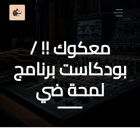
معكوك !! /
بودكاست برنامج
لمحة ضي