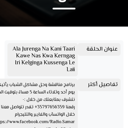
عنوان الحلقة
Ala Jurenga Na Kani Taari
Kawe Nas Kwa Kerngag
Iri Kelginga Kussenga Le
Laii
تفاصيل أكتر
برنامج مناقشة وحل مشاكل الشباب يأتي
يوم أحد وثلاثاء الساعة 5 مساءً بتوقيت الخرطوم
نتشرف بمتابعتك من خلال :-
رقمنا 35797656359+ تقدر تتواصل مع
خلال الواتسآب والفايبر والتليجرام