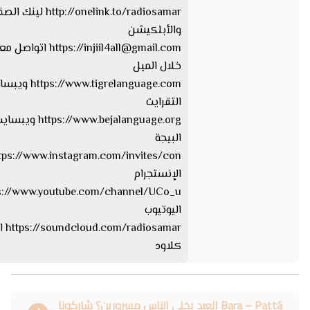
http://onelink.to/radiosamar ل
والأبلكيشن
injiil4all@gmail.com
https://
اتواصل معا
خلال الميل
ww.tigrelanguage.com
التقرايت
s://www.bejalanguage.org
البيجة
الإنستجرام
اليوتيوب
iosamar
كلاود
Bara – Pattá العيد يخلي الناس مسرورين؟ شاركونا