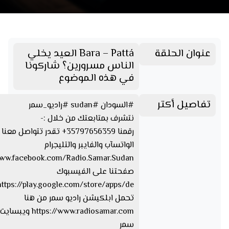
عنوان الحلقة
Bara – Pattá العيد يخلي
الناس مسرورين؟ شاركونا
في هذه الموضوع
تفاصيل أكتر
#السودان #sudan #راديو_سمر
نتشرف بمتابعتك من خلال :-
رقمنا 35797656359+ تقدر تتواصل 
الواتسآب والفايبر والتليجرام
www.facebook.com/Radio.Samar.Sudan
صفحتنا على الفيسبوك
تحمل ابلكيشن راديو سمر من هنا
https://www.radiosamar.com
سمر