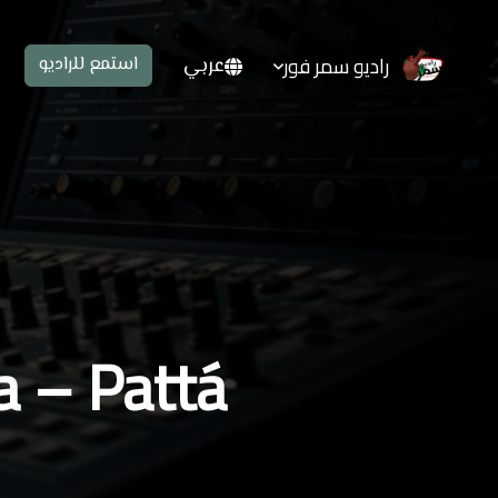
راديو سمر فور
عربي
استمع للراديو
Bara – Pattá حرية التعبير