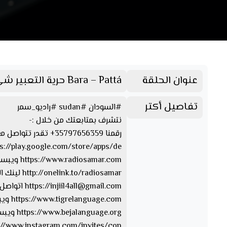
عنوان الحلقة
Bara – Pattá حرية التعبير شيء جميل ؟
تفاصيل أكتر
#السودان #sudan #راديو_سمر
نتشرف بمتابعتك من خلال :-
رقمنا 35797656359+ تقدر تتواصل معنا من خلال الواتسآب والفايبر والتليجرام https://www.facebook.com/Radio.Samar.Sudan صفحتنا على الفيسبوك
https://play.google.com/store/apps/de… تقدر تحمل ابلكيشن راديو سمر
https://www.radiosamar.com ويبسايت راديو سمر
http://onelink.to/radiosamar لينك الصفحة والأبلكيشن
injiil4all@gmail.com
https://
اتواصل 
https://www.tigrelanguage.com ويبسايت بلغة التقرايت
https://www.bejalanguage.org ويبسايت بلغة البيجة
https://www.instagram.com/invites/con… الإن