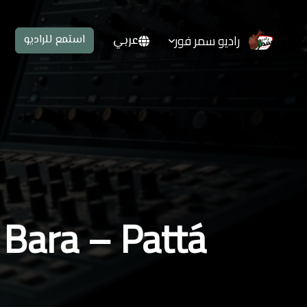
راديو سمر فور
عربي
استمع للراديو
Bara – Pattá كيف ممكن نحترم بعضنا البعض ؟