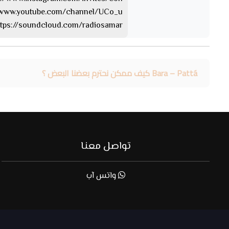
https://www.youtube.com/channel/UCo_u… 
https://soundcloud.com/radiosamar الساوند كلا
Bara – Pattá كيف ممكن نحترم بعضنا البعض ؟
تواصل معنا
واتس آب