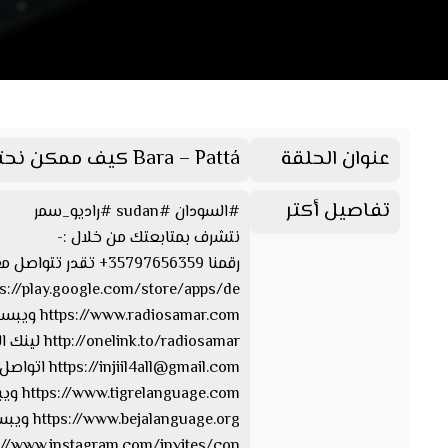
عنوان الحلقة
Bara – Pattá كيف ممكن نحترم بعضنا البعض ؟
تفاصيل أكتر
#السودان #sudan #راديو_سمر
نتشرف بمتابعتك من خلال :-
رقمنا 35797656359+ تقدر تتواصل معنا من خلال الواتسآب والفايبر والتليجرام https://www.facebook.com/Radio.Samar.Sudan صفحتنا على الفيسبوك
https://play.google.com/store/apps/de… تقدر تحمل ابلكيشن راديو سمر
https://www.radiosamar.com ويبسايت راديو سمر
http://onelink.to/radiosamar لينك الصفحة والأبلكيشن
injiil4all@gmail.com
https://
اتواصل 
https://www.tigrelanguage.com ويبسايت بلغة التقرايت
https://www.bejalanguage.org ويبسايت بلغة البيجة
https://www.instagram.com/invites/con… الإن