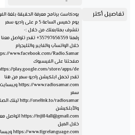
تفاصيل أكتر
بودكاست برنامج معرفة الحقيقة بلغة الفو
يوم خميس الساعة 5 م على راديو سمر
نتشرف بمتابعتك من خلال :-
رقمنا 35797656359+ تقدر تتواصل مع
خلال الواتسآب والفايبر والتليجرام
صفحتنا على الفيسبوك
تقدر تحمل ابلكيشن راديو سمر من هنا
https://www.radiosamar.com
سمر
http://onelink.to/radiosamar ل
والأبلكيشن
injiil4all@gmail.com
https://
اتواصل معا
خلال الميل
tps://www.tigrelanguage.com