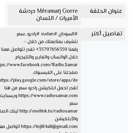
عنوان الحلقة
Mêramaŋ Gorre دردشة
الأميرات / اللسان
تفاصيل أكتر
#السودان #sudan #راديو_سمر
نتشرف بمتابعتك من خلال :-
رقمنا 35797656359+ تقدر تتواصل مع
خلال الواتسآب والفايبر والتليجرام
صفحتنا على الفيسبوك
تقدر تحمل ابلكيشن راديو سمر من هنا
https://www.radiosamar.com
سمر
http://onelink.to/radiosamar ل
والأبلكيشن
injiil4all@gmail.com
https://
اتواصل معا