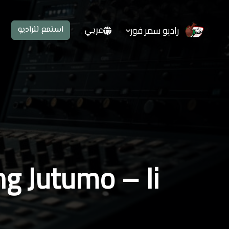
راديو سمر فور
عربي
استمع للراديو
ng Jutumo – Ii