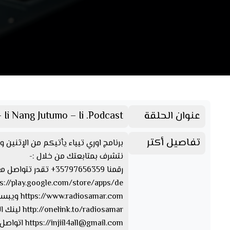
عنوان الحلقة
 Ii Nang Jutumo – Ii .Podcast
تفاصيل أكتر
برنامج اوري تيياء يأتيكم من الإثنين والثلاثاء والخميس الساع
نتشرف بمتابعتك من خلال :-
رقمنا 35797656359+ تقدر تتواصل معنا من خلال الواتسآب والفايبر والتليجرام https://www.facebook.com/Radio.Samar…. صفحتنا على الفيسبوك
https://play.google.com/store/apps/de… تقدر تحمل ابلكيشن راديو سمر
https://www.radiosamar.com ويبسايت راديو سمر
http://onelink.to/radiosamar لينك الصفحة والأبلكيشن
injiil4all@gmail.com
https://
اتواصل 