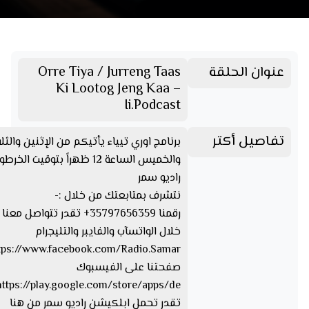
عنوان الحلقة
Orre Tiya / Jurreng Taas
Ki Lootog Jeng Kaa –
Ii.Podcast
تفاصيل أكتر
برنامج اوري تيياء يأتيكم من الإثنين والثلا
والخميس الساعة 12 ظهراً بتوقيت ا
راديو سمر
نتشرف بمتابعتك من خلال :-
رقمنا 35797656359+ تقدر تتواصل مع
خلال الواتسآب والفايبر والتليجرام
صفحتنا على الفيسبوك
تقدر تحمل ابلكيشن راديو سمر من هنا