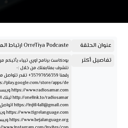
عنوان الحلقة
OrreTiya Podcaste ارتباط المدرسة بالحياة
تفاصيل أكتر
بودكاست برنامج اوري تيياء يأتيكم من الإثنين والثلاثاء و
نتشرف بمتابعتك من خلال :-
رقمنا 35797656359+ تقدر تتواصل معنا من خلال الواتسآب والفايبر والتليجرام https://www.facebook.com/Radio.Samar…. صفحتنا على الفيسبوك
https://play.google.com/store/apps/de… تقدر تحمل ابلكيشن راديو سمر
https://www.radiosamar.com ويبسايت راديو سمر
http://onelink.to/radiosamar لينك الصفحة والأبلكيشن
injiil4all@gmail.com
https://
اتواصل 
https://www.tigrelanguage.com ويبسايت بلغة التقرايت
https://www.bejalanguage.org ويبسايت بلغة البيجة
https://www.instagram.com/invites/con… الإن