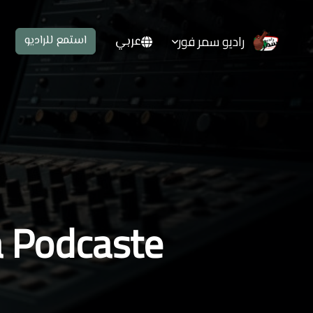
راديو سمر فور
عربي
استمع للراديو
OrreTiya Podcaste ارتب