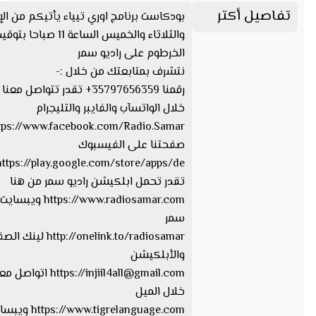
تفاصيل أكتر
بودكاست برنامج اوري تيياء يأتيكم من الإ
والثلاثاء والخميس الساعة 11 صباحا بتو
الخرطوم على راديو سمر
نتشرف بمتابعتك من خلال :-
رقمنا 35797656359+ تقدر تتواصل مع
خلال الواتسآب والفايبر والتليجرام
صفحتنا على الفيسبوك
تقدر تحمل ابلكيشن راديو سمر من هنا
https://www.radiosamar.com
سمر
http://onelink.to/radiosamar ل
والأبلكيشن
injiil4all@gmail.com
https://
اتواصل معا
خلال الميل
tps://www.tigrelanguage.com