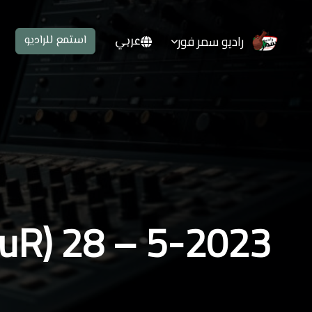
راديو سمر فور
عربي
استمع للراديو
(FuR) 28 – 5-2023