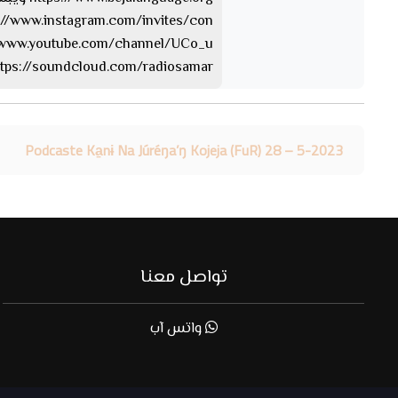
https://www.instagram.com/invites/con… الإن
https://www.youtube.com/channel/UCo_u… 
https://soundcloud.com/radiosamar الساوند كلا
Podcaste Ka̱nɨ Na Júréŋa’ŋ Kojeja (FuR) 28 – 5-2023
تواصل معنا
واتس آب