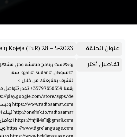
عنوان الحلقة
a’ŋ Kojeja (FuR) 28 – 5-2023
تفاصيل أكتر
بودكاست برنامج مناقشة وحل مشاكل الشباب يأتي
#السودان #sudan #راديو_سمر
نتشرف بمتابعتك من خلال :-
رقمنا 35797656359+ تقدر تتواصل معنا من خلال الواتسآب والفايبر والتليجرام https://www.facebook.com/Radio.Samar…. صفحتنا على الفيسبوك
https://play.google.com/store/apps/de… تقدر تحمل ابلكيشن راديو سمر
https://www.radiosamar.com ويبسايت راديو سمر
http://onelink.to/radiosamar لينك الصفحة والأبلكيشن
injiil4all@gmail.com
https://
اتواصل 
https://www.tigrelanguage.com ويبسايت بلغة التقرايت
https://www.bejalanguage.org ويبسايت بلغة البيجة