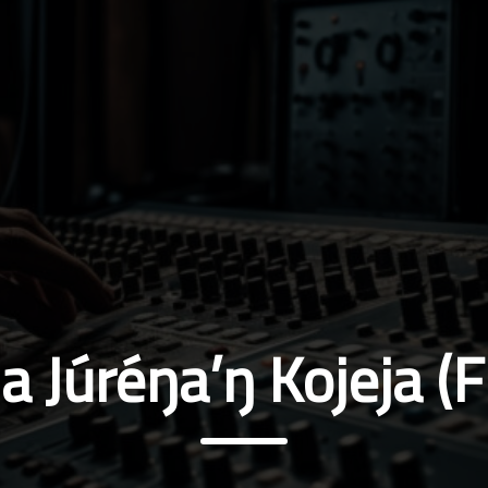
a Júréŋa’ŋ Kojeja 